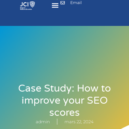
Email
Case Study: How to
improve your SEO
scores
admin
mars 22, 2024