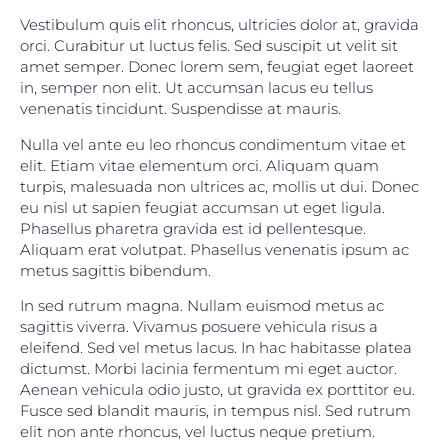
Vestibulum quis elit rhoncus, ultricies dolor at, gravida
orci. Curabitur ut luctus felis. Sed suscipit ut velit sit
amet semper. Donec lorem sem, feugiat eget laoreet
in, semper non elit. Ut accumsan lacus eu tellus
venenatis tincidunt. Suspendisse at mauris.
Nulla vel ante eu leo rhoncus condimentum vitae et
elit. Etiam vitae elementum orci. Aliquam quam
turpis, malesuada non ultrices ac, mollis ut dui. Donec
eu nisl ut sapien feugiat accumsan ut eget ligula.
Phasellus pharetra gravida est id pellentesque.
Aliquam erat volutpat. Phasellus venenatis ipsum ac
metus sagittis bibendum.
In sed rutrum magna. Nullam euismod metus ac
sagittis viverra. Vivamus posuere vehicula risus a
eleifend. Sed vel metus lacus. In hac habitasse platea
dictumst. Morbi lacinia fermentum mi eget auctor.
Aenean vehicula odio justo, ut gravida ex porttitor eu.
Fusce sed blandit mauris, in tempus nisl. Sed rutrum
elit non ante rhoncus, vel luctus neque pretium.