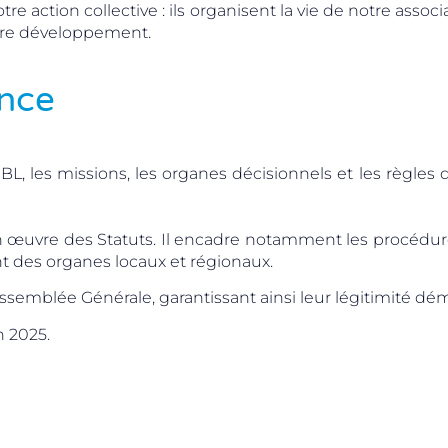
e action collective : ils organisent la vie de notre associ
tre développement.
ence
L, les missions, les organes décisionnels et les règles de
 œuvre des Statuts. Il encadre notamment les procédures i
t des organes locaux et régionaux.
’Assemblée Générale, garantissant ainsi leur légitimité dé
n 2025.